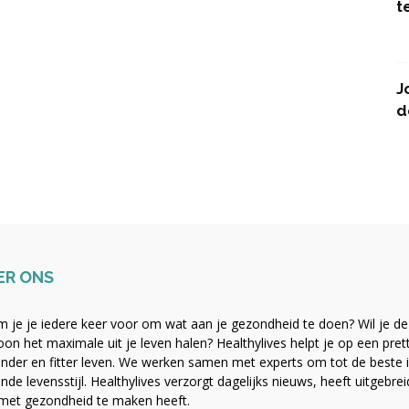
t
J
d
ER ONS
 je je iedere keer voor om wat aan je gezondheid te doen? Wil je de b
on het maximale uit je leven halen? Healthylives helpt je op een pre
nder en fitter leven. We werken samen met experts om tot de beste i
nde levensstijl. Healthylives verzorgt dagelijks nieuws, heeft uitgebre
met gezondheid te maken heeft.