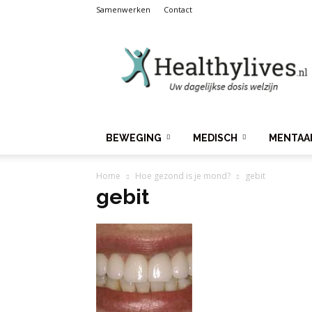
Samenwerken
Contact
Healthylives.nl
BEWEGING
MEDISCH
MENTAA
Home
Hoe gezond is je mond?
gebit
gebit