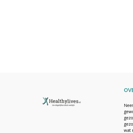
OV
Neem
gewo
gezo
gezo
wat 