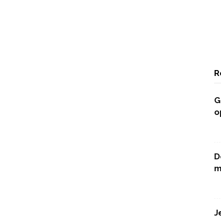
R
G
o
D
m
J