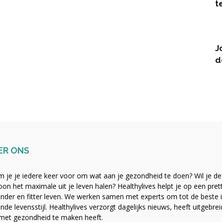
t
J
d
ER ONS
 je je iedere keer voor om wat aan je gezondheid te doen? Wil je de b
on het maximale uit je leven halen? Healthylives helpt je op een pre
nder en fitter leven. We werken samen met experts om tot de beste i
nde levensstijl. Healthylives verzorgt dagelijks nieuws, heeft uitgebre
met gezondheid te maken heeft.