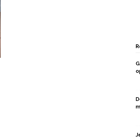
R
G
o
D
m
J