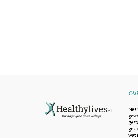
OV
Neem
gewo
gezo
gezo
wat 