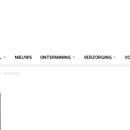
L
NIEUWS
ONTSPANNING
VERZORGING
V
botbreuk