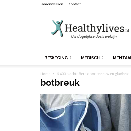
Samenwerken
Contact
Healthylives.nl
BEWEGING
MEDISCH
MENTAA
Home
6.400 slachtoffers door sneeuw en gladheid
botbreuk