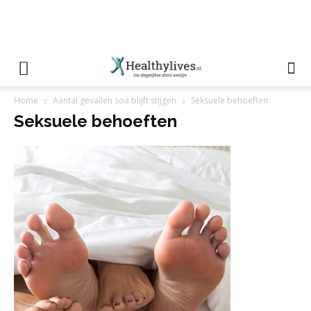
Home
Aantal gevallen soa blijft stijgen
Seksuele behoeften
Seksuele behoeften