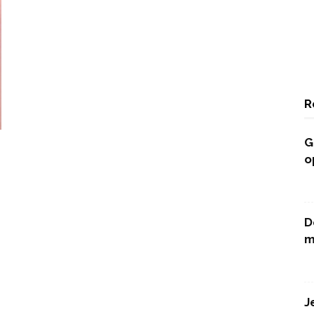
R
G
o
D
m
J