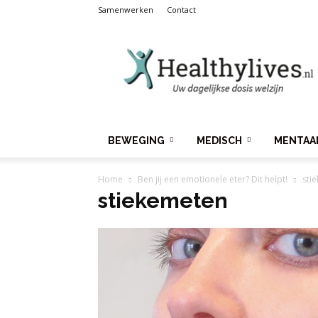
Samenwerken
Contact
Healthylives.nl
BEWEGING
MEDISCH
MENTAA
Home
Ben jij een emotionele eter? Dit helpt!
sti
stiekemeten