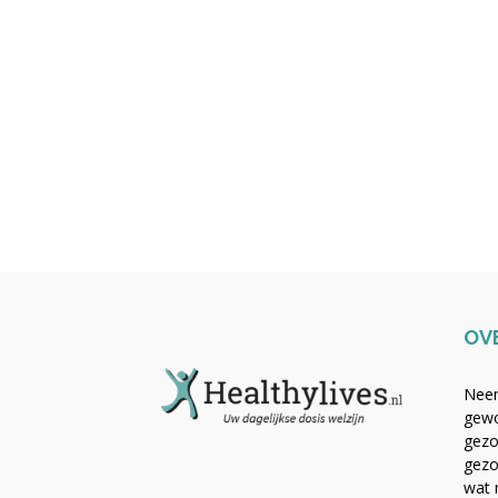
OV
Neem
gewo
gezo
gezo
wat 