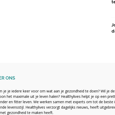
t
J
d
ER ONS
 je je iedere keer voor om wat aan je gezondheid te doen? Wil je de b
on het maximale uit je leven halen? Healthylives helpt je op een pre
nder en fitter leven. We werken samen met experts om tot de beste i
nde levensstijl. Healthylives verzorgt dagelijks nieuws, heeft uitgebre
met gezondheid te maken heeft.