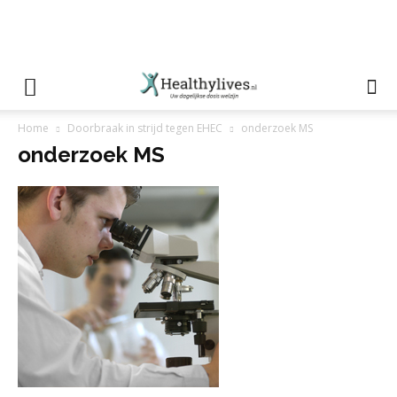
Home
Doorbraak in strijd tegen EHEC
onderzoek MS
onderzoek MS