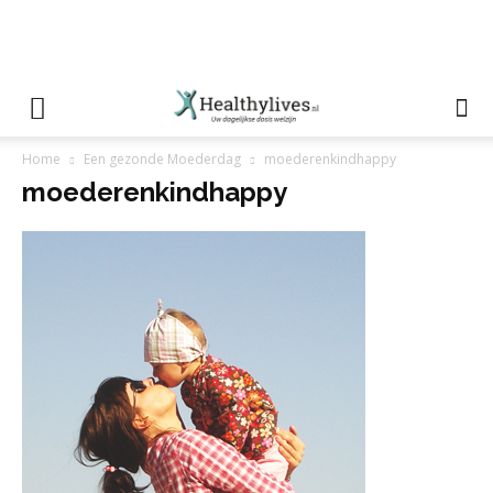
Home
Een gezonde Moederdag
moederenkindhappy
moederenkindhappy