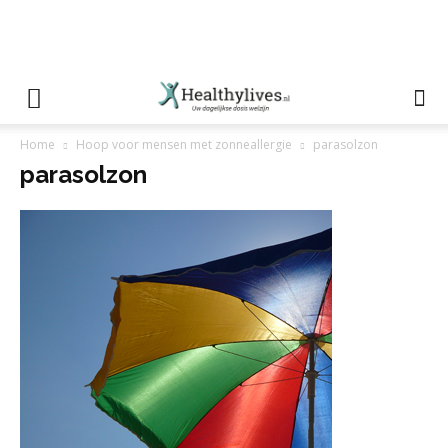
Home
Hoop voor mensen met zonneallergie
parasolzon
parasolzon