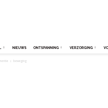
L
NIEUWS
ONTSPANNING
VERZORGING
V
nentie
beweging