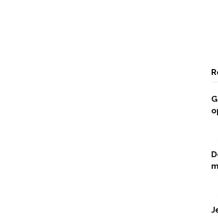
R
G
o
D
m
J