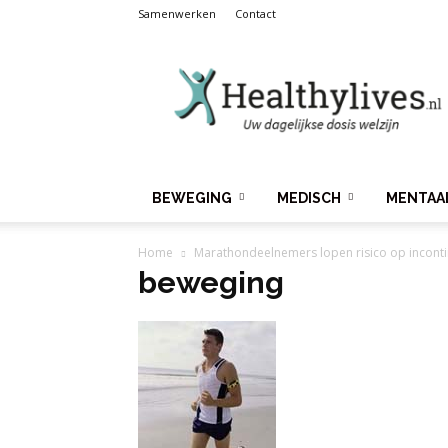
Samenwerken
Contact
Healthylives.nl
BEWEGING
MEDISCH
MENTAA
Home
Marathondeelnemers lopen risico op inconti
beweging