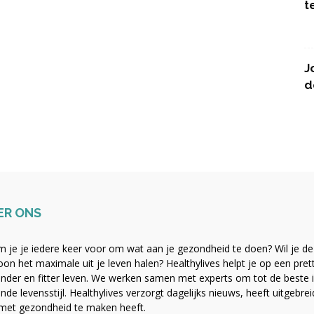
t
J
d
ER ONS
 je je iedere keer voor om wat aan je gezondheid te doen? Wil je de b
on het maximale uit je leven halen? Healthylives helpt je op een pre
nder en fitter leven. We werken samen met experts om tot de beste i
nde levensstijl. Healthylives verzorgt dagelijks nieuws, heeft uitgebre
met gezondheid te maken heeft.