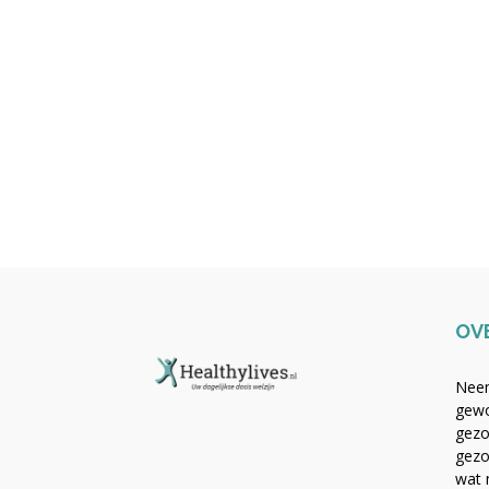
OV
Neem
gewo
gezo
gezo
wat 