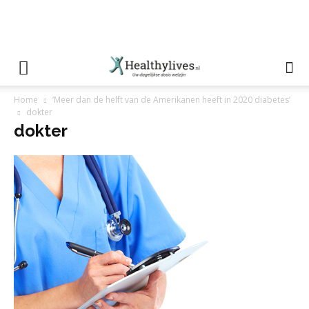
Home
‘Meer dan de helft van de Amerikanen heeft in 2020 diabetes’
dokter
dokter