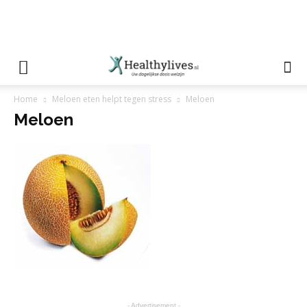
Home
Meloen eten helpt tegen stress
Meloen
Meloen
- Advertisement -