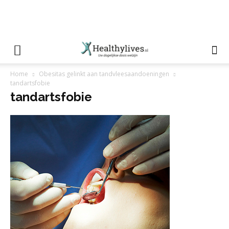
Home
Obesitas gelinkt aan tandvleesaandoeningen
tandartsfobie
tandartsfobie