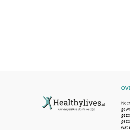
OV
Neem
gewo
gezo
gezo
wat 