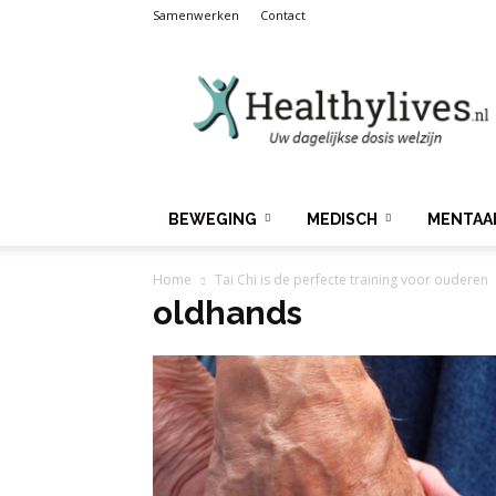
Samenwerken
Contact
Healthylives.nl
BEWEGING
MEDISCH
MENTAA
Home
Tai Chi is de perfecte training voor ouderen
oldhands