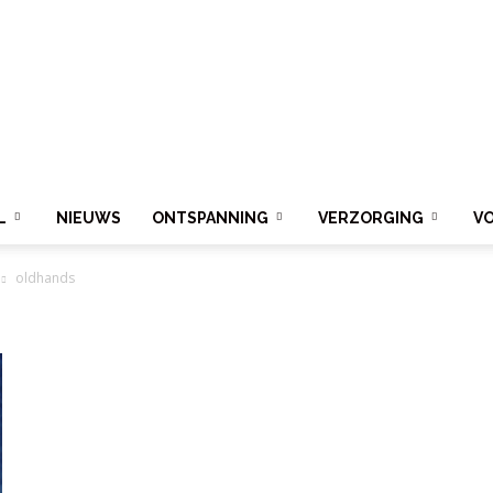
L
NIEUWS
ONTSPANNING
VERZORGING
V
oldhands