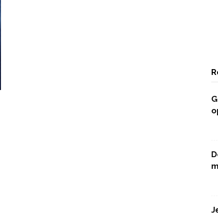
R
G
o
D
m
J