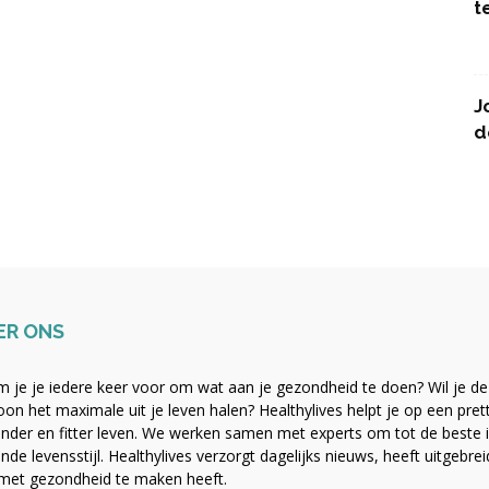
t
J
d
ER ONS
 je je iedere keer voor om wat aan je gezondheid te doen? Wil je de b
on het maximale uit je leven halen? Healthylives helpt je op een pre
nder en fitter leven. We werken samen met experts om tot de beste i
nde levensstijl. Healthylives verzorgt dagelijks nieuws, heeft uitgebre
met gezondheid te maken heeft.