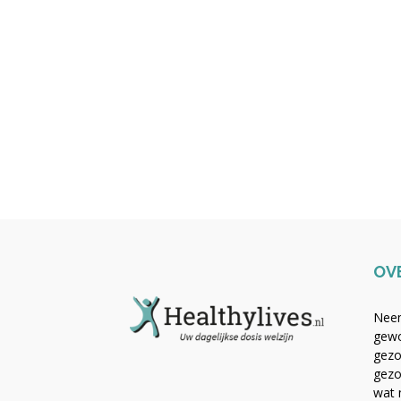
OV
Neem
gewo
gezo
gezo
wat 