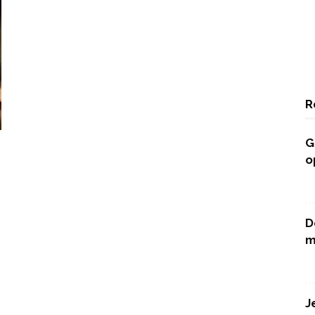
R
G
o
D
m
J