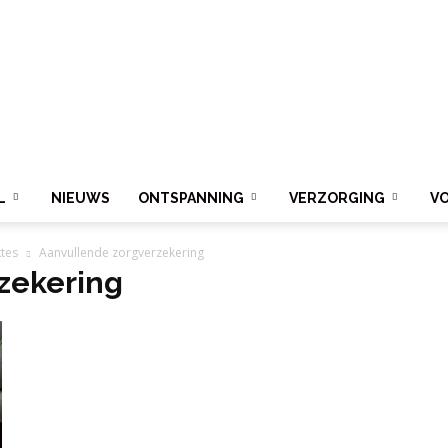
L
NIEUWS
ONTSPANNING
VERZORGING
V
ktes
Aanvullende zorgverzekering
zekering