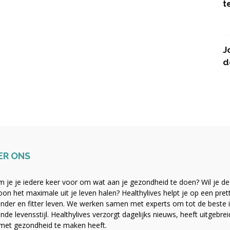
t
J
d
ER ONS
 je je iedere keer voor om wat aan je gezondheid te doen? Wil je de b
on het maximale uit je leven halen? Healthylives helpt je op een pre
nder en fitter leven. We werken samen met experts om tot de beste i
nde levensstijl. Healthylives verzorgt dagelijks nieuws, heeft uitgebre
met gezondheid te maken heeft.