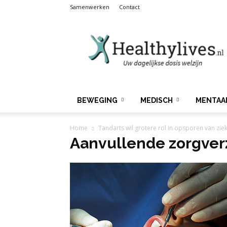
Samenwerken
Contact
Healthylives.nl
BEWEGING
MEDISCH
MENTAA
Home
Tandarts wil grotere rol in opsporen van zie
Aanvullende zorgver