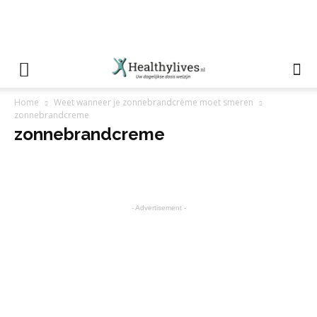
Home
Weet wanneer je zonnebrandcrème moet smeren
zonnebrandcreme
zonnebrandcreme
- Advertisement -