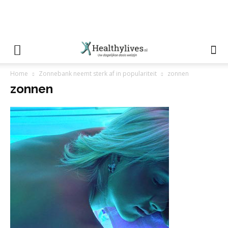
Home
Zonnebank neemt sterk af in populariteit
zonnen
zonnen