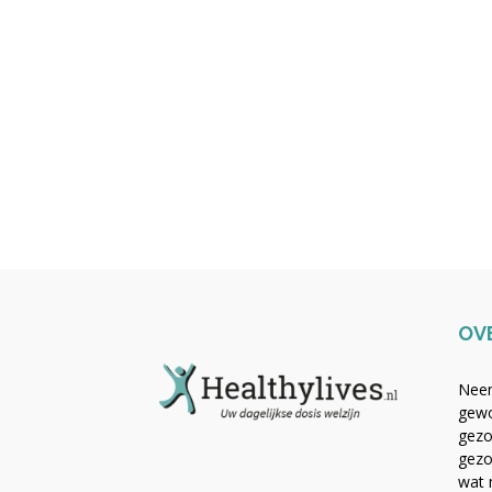
OV
Neem
gewo
gezo
gezo
wat 