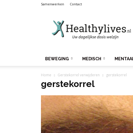
Samenwerken
Contact
Healthylives.nl
BEWEGING
MEDISCH
MENTAA
Home
Gerstekorrel verwijderen
gerstekorrel
gerstekorrel