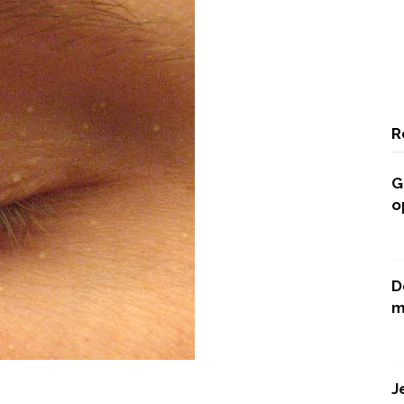
R
G
o
D
m
J