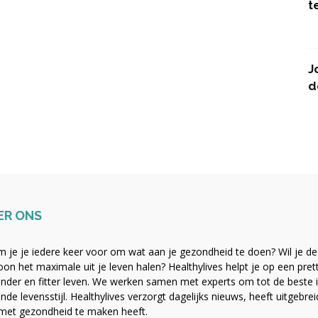
t
J
d
ER ONS
 je je iedere keer voor om wat aan je gezondheid te doen? Wil je de b
on het maximale uit je leven halen? Healthylives helpt je op een pre
nder en fitter leven. We werken samen met experts om tot de beste i
nde levensstijl. Healthylives verzorgt dagelijks nieuws, heeft uitgebre
met gezondheid te maken heeft.