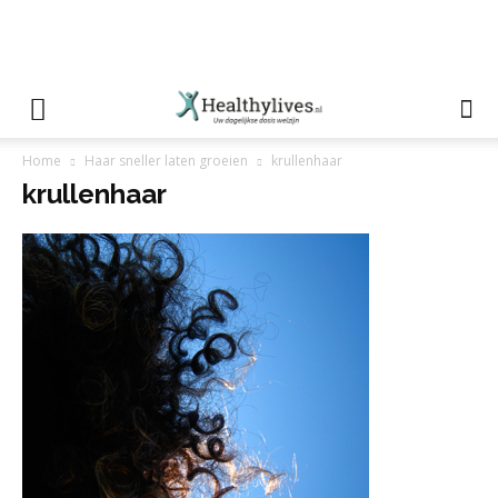
Home
Haar sneller laten groeien
krullenhaar
krullenhaar