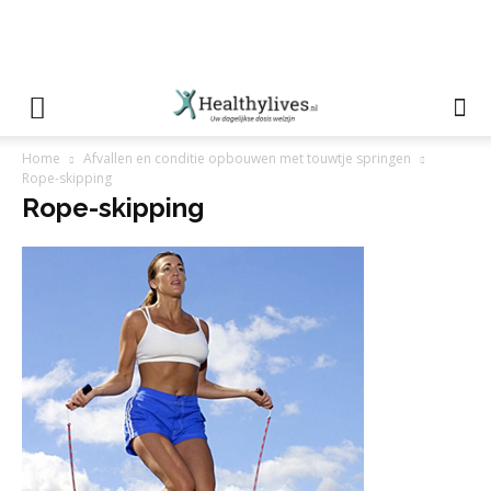
Home
Afvallen en conditie opbouwen met touwtje springen
Rope-skipping
Rope-skipping