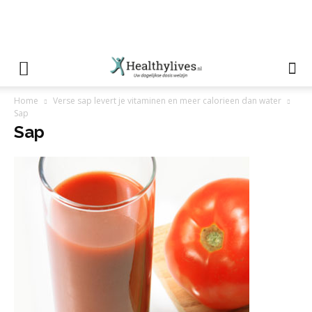
Home
Verse sap levert je vitaminen en meer calorieen dan water
Sap
Sap